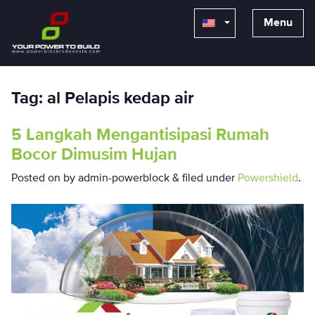
Menu
Tag:
al Pelapis kedap air
5 Langkah Mengantisipasi Rumah
Bocor Dimusim Hujan
Posted on
by
admin-powerblock
&
filed under
Powershield
.