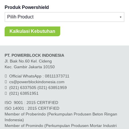
Produk Powershield
Kalkulasi Kebutuhan
Kebutuhan
PT. POWERBLOCK INDONESIA
Powershield:
Jl. Biak No.60 Kel. Cideng
0
Kec. Gambir Jakarta 10150
peil
Official WhatsApp : 08111373711
atau
cs@powerblockindonesia.com
0
(021) 6337505 (021) 63851959
(021) 63851951
dus
ISO 9001 : 2015 CERTIFIED
Hasil
ISO 14001 : 2015 CERTIFIED
kalkulasi
Member of Proberindo (Perkumpulan Produsen Beton Ringan
adalah
Indonesia)
estimasi
Member of Promindo (Perkumpulan Produsen Mortar Industri
kebutuhan