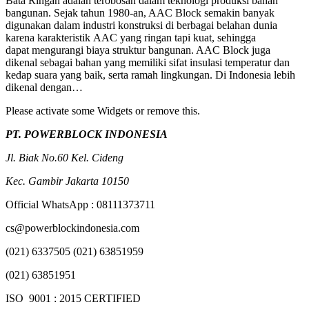
Bata Ringan adalah terobosan dalam teknologi produksi bahan
bangunan. Sejak tahun 1980-an, AAC Block semakin banyak
digunakan dalam industri konstruksi di berbagai belahan dunia
karena karakteristik AAC yang ringan tapi kuat, sehingga
dapat mengurangi biaya struktur bangunan. AAC Block juga
dikenal sebagai bahan yang memiliki sifat insulasi temperatur dan
kedap suara yang baik, serta ramah lingkungan. Di Indonesia lebih
dikenal dengan…
Please activate some Widgets or remove this.
PT. POWERBLOCK INDONESIA
Jl. Biak No.60 Kel. Cideng
Kec. Gambir Jakarta 10150
Official WhatsApp : 08111373711
cs@powerblockindonesia.com
(021) 6337505 (021) 63851959
(021) 63851951
ISO 9001 : 2015 CERTIFIED