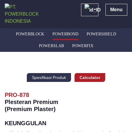
Menu
POWERBLOCK
POWERBOND
POWERSHIELD
POWERSLAB
POWERFIX
Spesifikasi Produk
Calculator
PRO-878
Plesteran Premium
(Premium Plaster)
KEUNGGULAN