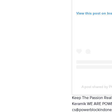
View this post on In
A post shared by
Keep The Passion Real 
Keramik WE ARE PO
cs@powerblockindonesi