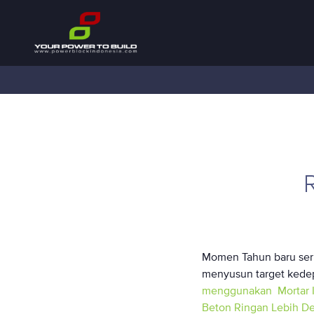
Momen Tahun baru seri
menyusun target kedep
menggunakan Mortar
Beton Ringan Lebih D