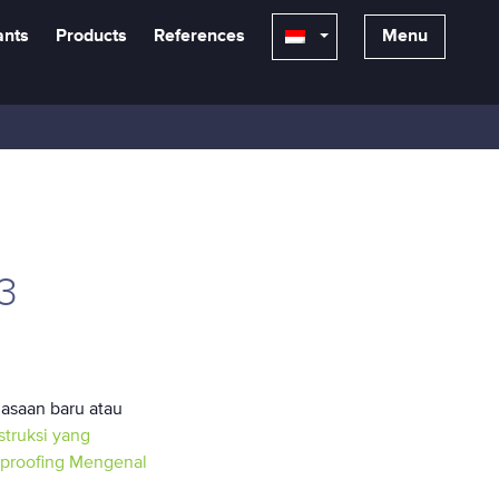
ants
Products
References
Menu
3
asaan baru atau
truksi yang
proofing
Mengenal