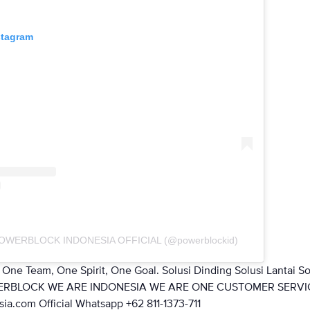
stagram
 POWERBLOCK INDONESIA OFFICIAL (@powerblockid)
One Team, One Spirit, One Goal.‎ Solusi Dinding Solusi Lantai So
WERBLOCK WE ARE INDONESIA WE ARE ONE CUSTOMER SERVI
a.com Official Whatsapp +62 811-1373-711