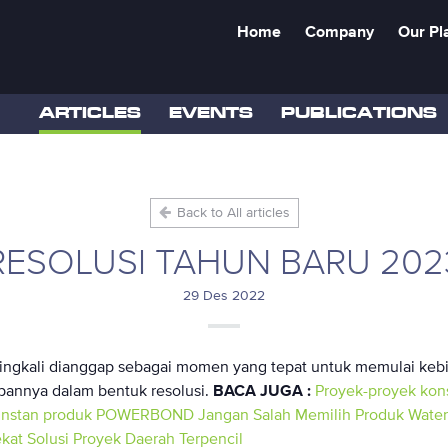
Home
Company
Our Pl
ARTICLES
EVENTS
PUBLICATIONS
Back to All articles
RESOLUSI TAHUN BARU 202
29 Des 2022
ngkali dianggap sebagai momen yang tepat untuk memulai kebi
annya dalam bentuk resolusi.
BACA JUGA :
Proyek-proyek kons
 Instan produk POWERBOND
Jangan Salah Memilih Produk Water
ekat
Solusi Proyek Daerah Terpencil