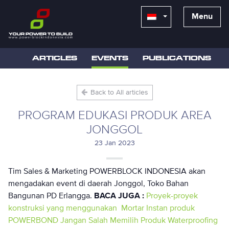
Menu
ARTICLES
EVENTS
PUBLICATIONS
Back to All articles
PROGRAM EDUKASI PRODUK AREA
JONGGOL
23 Jan 2023
Tim Sales & Marketing POWERBLOCK INDONESIA akan
mengadakan event di daerah Jonggol, Toko Bahan
Bangunan PD Erlangga.
BACA JUGA :
Proyek-proyek
konstruksi yang menggunakan Mortar Instan produk
POWERBOND
Jangan Salah Memilih Produk Waterproofing