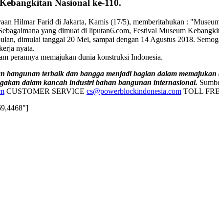
Kebangkitan Nasional ke-110.
an Hilmar Farid di Jakarta, Kamis (17/5), memberitahukan : "Museu
Sebagaimana yang dimuat di liputan6.com, Festival Museum Kebangkit
bulan, dimulai tanggal 20 Mei, sampai dengan 14 Agustus 2018. Semo
erja nyata.
lam perannya memajukan dunia konstruksi Indonesia.
han bangunan terbaik dan bangga menjadi bagian dalam memajukan 
gakan dalam kancah industri bahan bangunan internasional.
Sumb
om
CUSTOMER SERVICE
cs@powerblockindonesia.com
TOLL FREE
469,4468"]