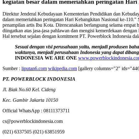
kegiatan besar dalam memeriahkan peringatan Hari 
Direktur Jenderal Kebudayaan Kementerian Pendidikan dan Kebudaya
dalam memeriahkan peringatan Hari Kebangkitan Nasional ke-110." 
penampilan artis Ibu Kota. Direncanakan berlangsung selama empat 
diingatkan atas jasa-jasa pahlawan dan mengisi kemerdekaan dengan k
Hal tersebut sejalan dengan komitment PT. Powerblock Indonesia da
Sesuai dengan visi perusahaan yaitu, menjadi produsen ba
waktunya, menjadi perusahaan Indonesia yang dapat dibang
INDONESIA
WE ARE ONE
www.powerblockindonesia.c
Sumber :
liputan6.com
wikipedia.com
[gallery columns="2" ids="4
PT. POWERBLOCK INDONESIA
Jl. Biak No.60 Kel. Cideng
Kec. Gambir Jakarta 10150
Official WhatsApp : 08111373711
cs@powerblockindonesia.com
(021) 6337505 (021) 63851959