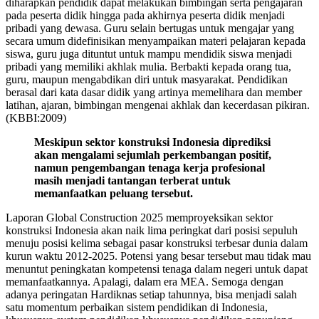
diharapkan pendidik dapat melakukan bimbingan serta pengajaran
pada peserta didik hingga pada akhirnya peserta didik menjadi
pribadi yang dewasa. Guru selain bertugas untuk mengajar yang
secara umum didefinisikan menyampaikan materi pelajaran kepada
siswa, guru juga dituntut untuk mampu mendidik siswa menjadi
pribadi yang memiliki akhlak mulia. Berbakti kepada orang tua,
guru, maupun mengabdikan diri untuk masyarakat. Pendidikan
berasal dari kata dasar didik yang artinya memelihara dan member
latihan, ajaran, bimbingan mengenai akhlak dan kecerdasan pikiran.
(KBBI:2009)
Meskipun sektor konstruksi Indonesia diprediksi
akan mengalami sejumlah perkembangan positif,
namun pengembangan tenaga kerja profesional
masih menjadi tantangan terberat untuk
memanfaatkan peluang tersebut.
Laporan Global Construction 2025 memproyeksikan sektor
konstruksi Indonesia akan naik lima peringkat dari posisi sepuluh
menuju posisi kelima sebagai pasar konstruksi terbesar dunia dalam
kurun waktu 2012-2025. Potensi yang besar tersebut mau tidak mau
menuntut peningkatan kompetensi tenaga dalam negeri untuk dapat
memanfaatkannya. Apalagi, dalam era MEA. Semoga dengan
adanya peringatan Hardiknas setiap tahunnya, bisa menjadi salah
satu momentum perbaikan sistem pendidikan di Indonesia,