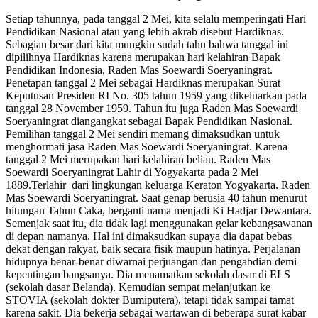
Setiap tahunnya, pada tanggal 2 Mei, kita selalu memperingati Hari
Pendidikan Nasional atau yang lebih akrab disebut Hardiknas.
Sebagian besar dari kita mungkin sudah tahu bahwa tanggal ini
dipilihnya Hardiknas karena merupakan hari kelahiran Bapak
Pendidikan Indonesia, Raden Mas Soewardi Soeryaningrat.
Penetapan tanggal 2 Mei sebagai Hardiknas merupakan Surat
Keputusan Presiden RI No. 305 tahun 1959 yang dikeluarkan pada
tanggal 28 November 1959. Tahun itu juga Raden Mas Soewardi
Soeryaningrat diangangkat sebagai Bapak Pendidikan Nasional.
Pemilihan tanggal 2 Mei sendiri memang dimaksudkan untuk
menghormati jasa Raden Mas Soewardi Soeryaningrat. Karena
tanggal 2 Mei merupakan hari kelahiran beliau. Raden Mas
Soewardi Soeryaningrat Lahir di Yogyakarta pada 2 Mei
1889.Terlahir dari lingkungan keluarga Keraton Yogyakarta. Raden
Mas Soewardi Soeryaningrat. Saat genap berusia 40 tahun menurut
hitungan Tahun Caka, berganti nama menjadi Ki Hadjar Dewantara.
Semenjak saat itu, dia tidak lagi menggunakan gelar kebangsawanan
di depan namanya. Hal ini dimaksudkan supaya dia dapat bebas
dekat dengan rakyat, baik secara fisik maupun hatinya. Perjalanan
hidupnya benar-benar diwarnai perjuangan dan pengabdian demi
kepentingan bangsanya. Dia menamatkan sekolah dasar di ELS
(sekolah dasar Belanda). Kemudian sempat melanjutkan ke
STOVIA (sekolah dokter Bumiputera), tetapi tidak sampai tamat
karena sakit. Dia bekerja sebagai wartawan di beberapa surat kabar