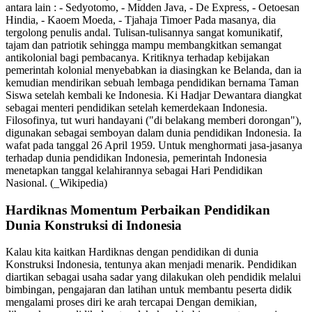
antara lain : - Sedyotomo, - Midden Java, - De Express, - Oetoesan
Hindia, - Kaoem Moeda, - Tjahaja Timoer Pada masanya, dia
tergolong penulis andal. Tulisan-tulisannya sangat komunikatif,
tajam dan patriotik sehingga mampu membangkitkan semangat
antikolonial bagi pembacanya. Kritiknya terhadap kebijakan
pemerintah kolonial menyebabkan ia diasingkan ke Belanda, dan ia
kemudian mendirikan sebuah lembaga pendidikan bernama Taman
Siswa setelah kembali ke Indonesia. Ki Hadjar Dewantara diangkat
sebagai menteri pendidikan setelah kemerdekaan Indonesia.
Filosofinya, tut wuri handayani ("di belakang memberi dorongan"),
digunakan sebagai semboyan dalam dunia pendidikan Indonesia. Ia
wafat pada tanggal 26 April 1959. Untuk menghormati jasa-jasanya
terhadap dunia pendidikan Indonesia, pemerintah Indonesia
menetapkan tanggal kelahirannya sebagai Hari Pendidikan
Nasional. (_Wikipedia)
Hardiknas Momentum Perbaikan Pendidikan
Dunia Konstruksi di Indonesia
Kalau kita kaitkan Hardiknas dengan pendidikan di dunia
Konstruksi Indonesia, tentunya akan menjadi menarik. Pendidikan
diartikan sebagai usaha sadar yang dilakukan oleh pendidik melalui
bimbingan, pengajaran dan latihan untuk membantu peserta didik
mengalami proses diri ke arah tercapai Dengan demikian,