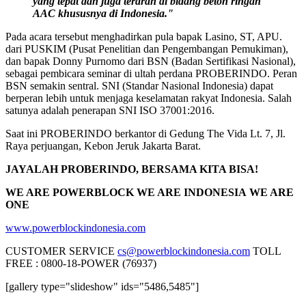
yang tepat dan juga terarah di bidang beton ringan
AAC khususnya di Indonesia."
Pada acara tersebut menghadirkan pula bapak Lasino, ST, APU.
dari PUSKIM (Pusat Penelitian dan Pengembangan Pemukiman),
dan bapak Donny Purnomo dari BSN (Badan Sertifikasi Nasional),
sebagai pembicara seminar di ultah perdana PROBERINDO. Peran
BSN semakin sentral. SNI (Standar Nasional Indonesia) dapat
berperan lebih untuk menjaga keselamatan rakyat Indonesia. Salah
satunya adalah penerapan SNI ISO 37001:2016.
Saat ini PROBERINDO berkantor di Gedung The Vida Lt. 7, Jl.
Raya perjuangan, Kebon Jeruk Jakarta Barat.
JAYALAH PROBERINDO, BERSAMA KITA BISA!
WE ARE POWERBLOCK
WE ARE INDONESIA
WE ARE
ONE
www.powerblockindonesia.com
CUSTOMER SERVICE
cs@powerblockindonesia.com
TOLL
FREE : 0800-18-POWER (76937)
[gallery type="slideshow" ids="5486,5485"]